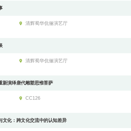
事
清辉蜀华伉俪演艺厅
谈
清辉蜀华伉俪演艺厅
重新演绎唐代雕塑思惟菩萨
CC126
与文化：跨文化交流中的认知差异