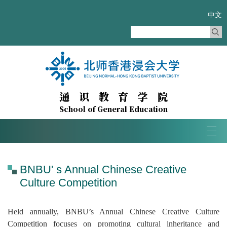
中文
通识教育学院
School of General Education
Tog
navi
BNBU' s Annual Chinese Creative
Culture Competition
Held annually, BNBU’s Annual Chinese Creative Culture
Competition focuses on promoting cultural inheritance and