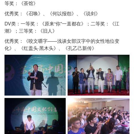
等奖：《茶馆》
优秀奖：《召唤》、《何以报怨》、《说剑》
DV类：一等奖：《原来“你”一直都在》；二等奖：《江
潮》；三等奖：《旧人》
优秀奖：《咬文嚼字——浅谈女部汉字中的女性地位变
化》、《红盖头·黑木头》、《孔乙己新传》