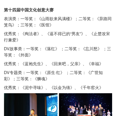
第十四届中国文化创意大赛
表演类：一等奖：《山雨欲来风满楼》；二等奖：《异路同
笼鸟》；三等奖：《医馆》
优秀奖：《殉法者》、《逼不得已的“男友”》、《止楚攻宋
行兼爱》
DV故事类：一等奖：《落红》 ；二等奖：《忘川愁》 ；三
等奖：《外面》
优秀奖：《蓝袍先生》、《回来吧，父亲》、《幸福》
DV专题类：一等奖：《原生·红》 ；二等奖：《广世知
彩》；三等奖：《狮魂》
优秀奖：《泥中寻味》、《以金为缮》、《千年窑火》