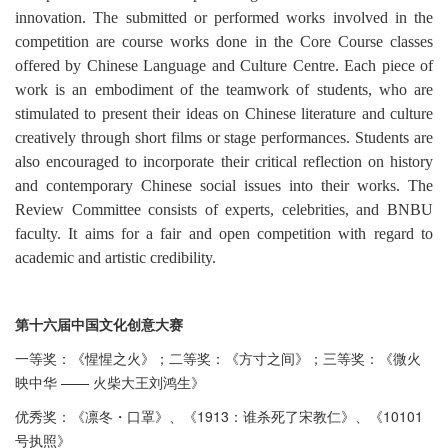
innovation. The submitted or performed works involved in the
competition are course works done in the Core Course classes
offered by Chinese Language and Culture Centre. Each piece of
work is an embodiment of the teamwork of students, who are
stimulated to present their ideas on Chinese literature and culture
creatively through short films or stage performances. Students are
also encouraged to incorporate their critical reflection on history
and contemporary Chinese social issues into their works. The
Review Committee consists of experts, celebrities, and BNBU
faculty. It aims for a fair and open competition with regard to
academic and artistic credibility.
第十六届中国文化创意大赛
一等奖：《惺惺之火》；二等奖：《方寸之间》；三等奖：《微火
映中华 —— 火柴大王刘鸿生》
优秀奖：《凛冬・口罩》、《1913：谁杀死了宋教仁》、《10101
号执照》